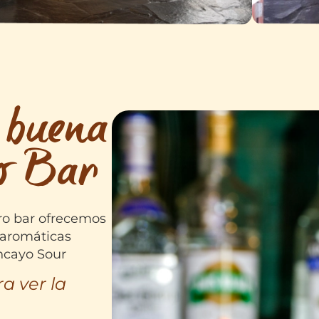
 buena
ro Bar
tro bar ofrecemos
s aromáticas
ancayo Sour
a ver la