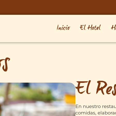
Inicio
El Hotel
H
os
El Re
En nuestro resta
comidas, elabora